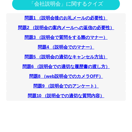
「会社説明会」に関するクイズ
問題
1
（
説明会後のお礼メールの必要性
）
問題
2
（
説明会の案内メールへの返信の必要性
）
問題
3
（
説明会で質問をする際のマナー
）
問題
4
（
説明会でのマナー
）
問題
5
（
説明会の適切なキャンセル方法
）
問題
6
（
説明会での適切な履歴書の渡し方
）
問題
8
（
web説明会でのカメラOFF
）
問題
9
（
説明会でのアンケート
）
問題
10
（
説明会での適切な質問内容
）