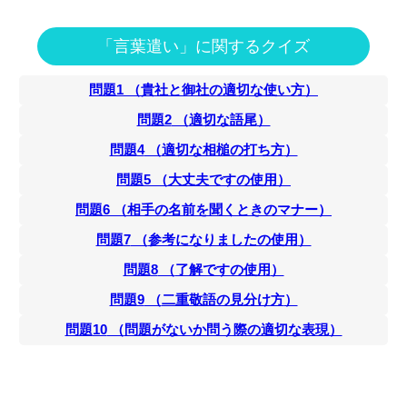
「言葉遣い」に関するクイズ
問題
1
（
貴社と御社の適切な使い方
）
問題
2
（
適切な語尾
）
問題
4
（
適切な相槌の打ち方
）
問題
5
（
大丈夫ですの使用
）
問題
6
（
相手の名前を聞くときのマナー
）
問題
7
（
参考になりましたの使用
）
問題
8
（
了解ですの使用
）
問題
9
（
二重敬語の見分け方
）
問題
10
（
問題がないか問う際の適切な表現
）