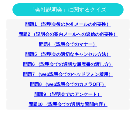
「会社説明会」に関するクイズ
問題
1
（
説明会後のお礼メールの必要性
）
問題
2
（
説明会の案内メールへの返信の必要性
）
問題
4
（
説明会でのマナー
）
問題
5
（
説明会の適切なキャンセル方法
）
問題
6
（
説明会での適切な履歴書の渡し方
）
問題
7
（
web説明会でのヘッドフォン着用
）
問題
8
（
web説明会でのカメラOFF
）
問題
9
（
説明会でのアンケート
）
問題
10
（
説明会での適切な質問内容
）