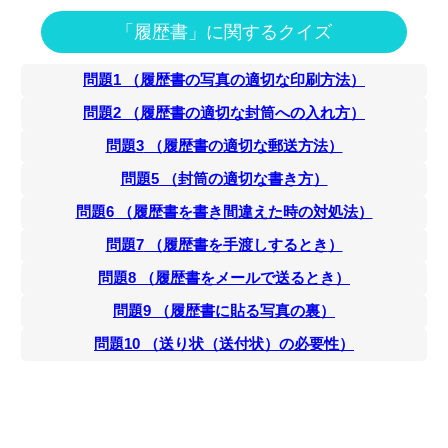
「履歴書」に関するクイズ
問題
1
（
履歴書の写真の適切な印刷方法
）
問題
2
（
履歴書の適切な封筒への入れ方
）
問題
3
（
履歴書の適切な郵送方法
）
問題
5
（
封筒の適切な書き方
）
問題
6
（
履歴書を書き間違えた時の対処法
）
問題
7
（
履歴書を手渡しするとき
）
問題
8
（
履歴書をメールで送るとき
）
問題
9
（
履歴書に貼る写真の裏
）
問題
10
（
送り状（送付状）の必要性
）