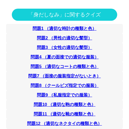
「身だしなみ」に関するクイズ
問題
1
（
適切な時計の種類と色
）
問題
2
（
男性の適切な髪型
）
問題
3
（
女性の適切な髪型
）
問題
4
（
夏の面接での適切な服装
）
問題
5
（
適切なコートの種類と色
）
問題
7
（
面接の服装指定がないとき
）
問題
8
（
クールビズ指定での服装
）
問題
9
（
私服指定での服装
）
問題
10
（
適切な鞄の種類と色
）
問題
11
（
適切な靴の種類と色
）
問題
12
（
適切なネクタイの種類と色
）