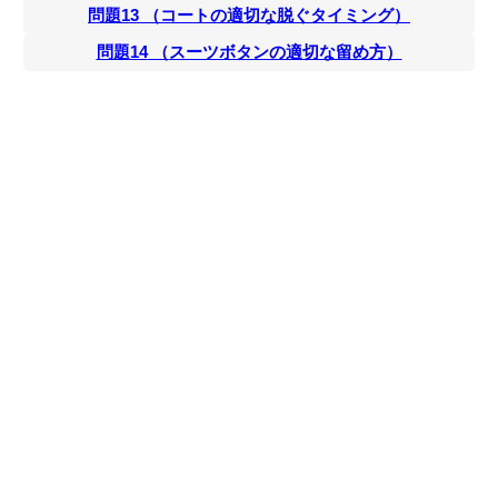
問題
13
（
コートの適切な脱ぐタイミング
）
問題
14
（
スーツボタンの適切な留め方
）